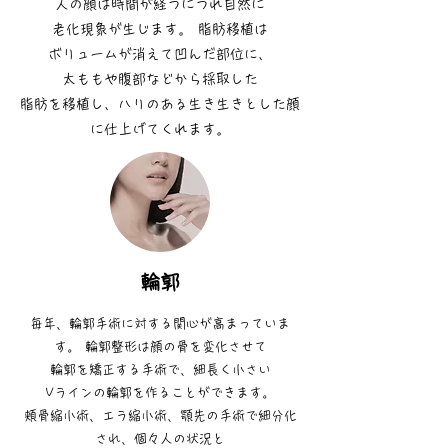
人の顔は時間が経つにつれ自然に
老化現象が生じます。 脂肪移植は
ボリュームが消えて凹んだ部位に、
太ももや腹部などから採取した
脂肪を移植し、ハリのある生き生きとした顔
に仕上げてくれます。
輪郭
毎年、輪郭手術に対する関心が高まっていま
す。 輪郭整形は顔の骨を変化させて
輪郭を矯正する手術で、細長く小さい
Vラインの輪郭を作ることができます。
頬骨縮小術、エラ縮小術、顎先の手術で細分化
され、個々人の状況と