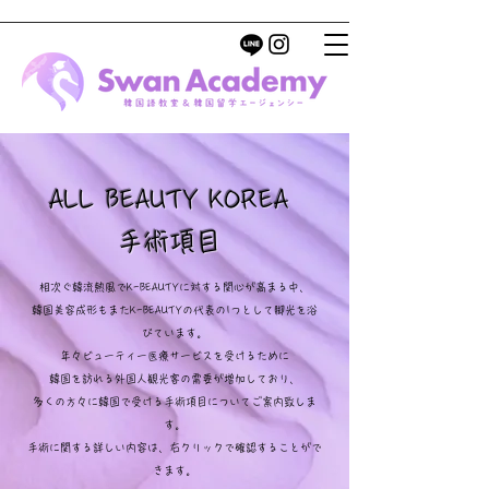
ALL BEAUTY KOREA
手術項目
相次ぐ韓流熱風でK-BEAUTYに対する関心が高まる中、
韓国美容成形もまたK-BEAUTYの代表の1つとして脚光を浴
びています。
年々ビューティー医療サービスを受けるために
韓国を訪れる外国人観光客の需要が増加しており、
多くの方々に韓国で受ける手術項目についてご案内致しま
す。
手術に関する詳しい内容は、右クリックで確認することがで
きます。